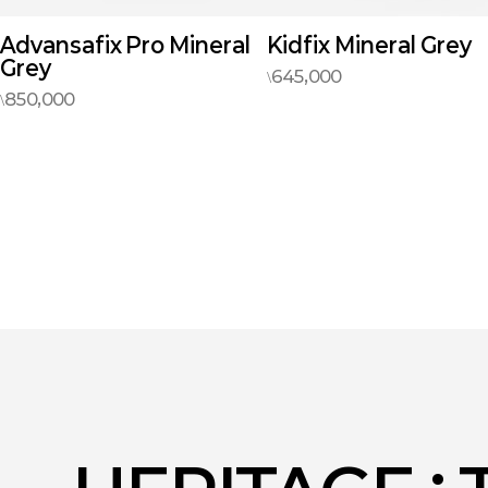
Kidfix Mineral Grey
Dualfix Pro Carbon
Black
645,000
\
1,350,000
\