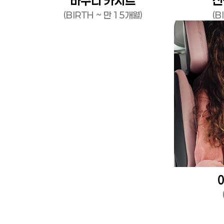
바구니 카시트
신
(BIRTH ~ 만 15개월)
(B